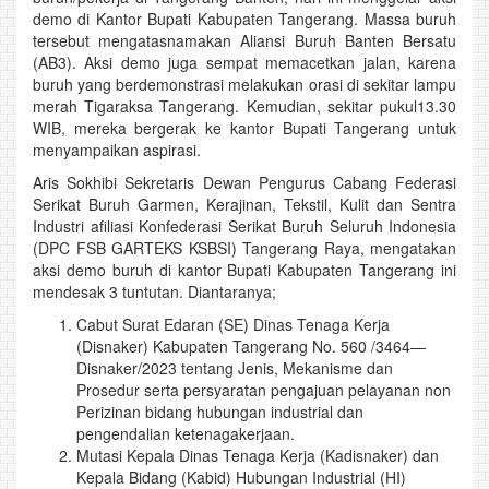
demo di Kantor Bupati Kabupaten Tangerang. Massa buruh
tersebut mengatasnamakan Aliansi Buruh Banten Bersatu
(AB3). Aksi demo juga sempat memacetkan jalan, karena
buruh yang berdemonstrasi melakukan orasi di sekitar lampu
merah Tigaraksa Tangerang. Kemudian, sekitar pukul13.30
WIB, mereka bergerak ke kantor Bupati Tangerang untuk
menyampaikan aspirasi.
Aris Sokhibi Sekretaris Dewan Pengurus Cabang Federasi
Serikat Buruh Garmen, Kerajinan, Tekstil, Kulit dan Sentra
Industri afiliasi Konfederasi Serikat Buruh Seluruh Indonesia
(DPC FSB GARTEKS KSBSI) Tangerang Raya, mengatakan
aksi demo buruh di kantor Bupati Kabupaten Tangerang ini
mendesak 3 tuntutan. Diantaranya;
Cabut Surat Edaran (SE) Dinas Tenaga Kerja
(Disnaker) Kabupaten Tangerang No. 560 /3464—
Disnaker/2023 tentang Jenis, Mekanisme dan
Prosedur serta persyaratan pengajuan pelayanan non
Perizinan bidang hubungan industrial dan
pengendalian ketenagakerjaan.
Mutasi Kepala Dinas Tenaga Kerja (Kadisnaker) dan
Kepala Bidang (Kabid) Hubungan Industrial (HI)