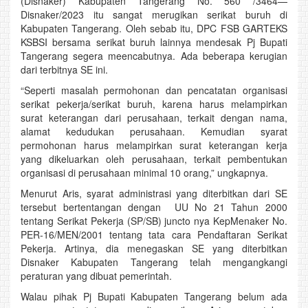
(Disnaker) Kabupaten Tangerang No. 560 /3464—
Disnaker/2023 itu sangat merugikan serikat buruh di
Kabupaten Tangerang. Oleh sebab itu, DPC FSB GARTEKS
KSBSI bersama serikat buruh lainnya mendesak Pj Bupati
Tangerang segera meencabutnya. Ada beberapa kerugian
dari terbitnya SE ini.
“Seperti masalah permohonan dan pencatatan organisasi
serikat pekerja/serikat buruh, karena harus melampirkan
surat keterangan dari perusahaan, terkait dengan nama,
alamat kedudukan perusahaan. Kemudian syarat
permohonan harus melampirkan surat keterangan kerja
yang dikeluarkan oleh perusahaan, terkait pembentukan
organisasi di perusahaan minimal 10 orang,” ungkapnya.
Menurut Aris, syarat administrasi yang diterbitkan dari SE
tersebut bertentangan dengan UU No 21 Tahun 2000
tentang Serikat Pekerja (SP/SB) juncto nya KepMenaker No.
PER-16/MEN/2001 tentang tata cara Pendaftaran Serikat
Pekerja. Artinya, dia menegaskan SE yang diterbitkan
Disnaker Kabupaten Tangerang telah mengangkangi
peraturan yang dibuat pemerintah.
Walau pihak Pj Bupati Kabupaten Tangerang belum ada