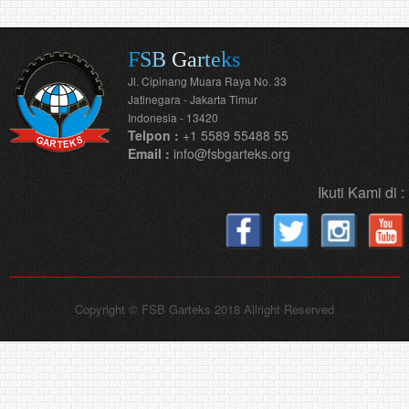
FSB Garteks
Jl. Cipinang Muara Raya No. 33
Jatinegara - Jakarta Timur
Indonesia - 13420
Telpon :
+1 5589 55488 55
Email :
info@fsbgarteks.org
Ikuti Kami di :
Copyright © FSB Garteks 2018 Allright Reserved