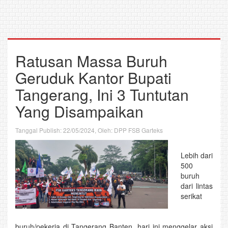
Ratusan Massa Buruh
Geruduk Kantor Bupati
Tangerang, Ini 3 Tuntutan
Yang Disampaikan
Tanggal Publish: 22/05/2024, Oleh: DPP FSB Garteks
Lebih dari
500
buruh
dari lintas
serikat
buruh/pekerja di Tangerang Banten, hari ini menggelar aksi