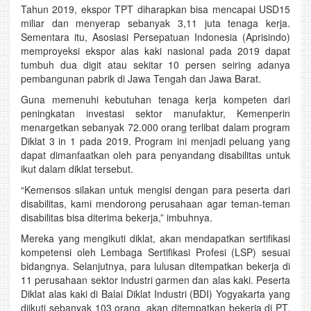
Tahun 2019, ekspor TPT diharapkan bisa mencapai USD15
miliar dan menyerap sebanyak 3,11 juta tenaga kerja.
Sementara itu, Asosiasi Persepatuan Indonesia (Aprisindo)
memproyeksi ekspor alas kaki nasional pada 2019 dapat
tumbuh dua digit atau sekitar 10 persen seiring adanya
pembangunan pabrik di Jawa Tengah dan Jawa Barat.
Guna memenuhi kebutuhan tenaga kerja kompeten dari
peningkatan investasi sektor manufaktur, Kemenperin
menargetkan sebanyak 72.000 orang terlibat dalam program
Diklat 3 in 1 pada 2019. Program ini menjadi peluang yang
dapat dimanfaatkan oleh para penyandang disabilitas untuk
ikut dalam diklat tersebut.
“Kemensos silakan untuk mengisi dengan para peserta dari
disabilitas, kami mendorong perusahaan agar teman-teman
disabilitas bisa diterima bekerja,” imbuhnya.
Mereka yang mengikuti diklat, akan mendapatkan sertifikasi
kompetensi oleh Lembaga Sertifikasi Profesi (LSP) sesuai
bidangnya. Selanjutnya, para lulusan ditempatkan bekerja di
11 perusahaan sektor industri garmen dan alas kaki. Peserta
Diklat alas kaki di Balai Diklat Industri (BDI) Yogyakarta yang
diikuti sebanyak 103 orang, akan ditempatkan bekerja di PT.