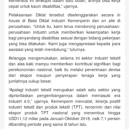
Kemensos ini terwujud dalam satu bulan, artinya bisa kerja
cepat untuk kaum disabilitas,” ujarnya.
Pelaksanaan Diklat tersebut diselenggarakan secara
in
house
di Balai Diklat Industri Kemenperin dan
on site
di
perusahaan. “Untuk itu, kami terus mendorong perusahaan-
perusahaan industri untuk memberikan kesempatan kerja
bagi penyandang disabilitas sesuai dengan bidang pekerjaan
yang bisa dilakukan. Kami juga mengapresiasi kepada para
asosiasi yang telah mendukung,” tuturnya.
Airlangga mengemukakan, selama ini sektor industri tekstil
dan alas kaki mampu memberikan kontribusi signifikan bagi
perekonomian nasional, baik itu melalui penerimaan devisa
dari ekspor maupun penyerapan tenaga kerja yang
jumlahnya cukup besar.
“Apalagi industri tekstil merupakan salah satu sektor yang
diprioritaskan pengembangannya dalam memasuki era
industri 4.0,” ujarnya. Kemenperin mencatat, kinerja positif
industri tekstil dan produk tekstil (TPT), tercermin dari nilai
ekspor produk TPT nasional yang menembus hingga
USD11,12 miliar pada Januari-Oktober 2018, naik 7,1 persen
dibanding periode yang sama di tahun lalu.