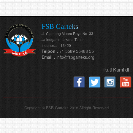
FSB Garteks
Jl. Cipinang Muara Raya No. 33
Jatinegara - Jakarta Timur
Indonesia - 13420
Telpon :
+1 5589 55488 55
Email :
info@fsbgarteks.org
Ikuti Kami di :
Copyright © FSB Garteks 2018 Allright Reserved