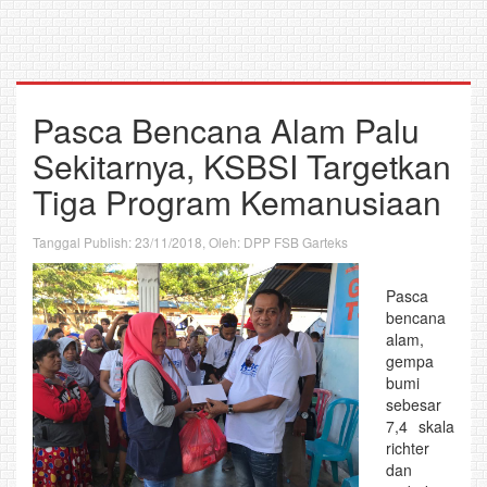
Pasca Bencana Alam Palu
Sekitarnya, KSBSI Targetkan
Tiga Program Kemanusiaan
Tanggal Publish: 23/11/2018, Oleh: DPP FSB Garteks
Pasca
bencana
alam,
gempa
bumi
sebesar
7,4 skala
richter
dan