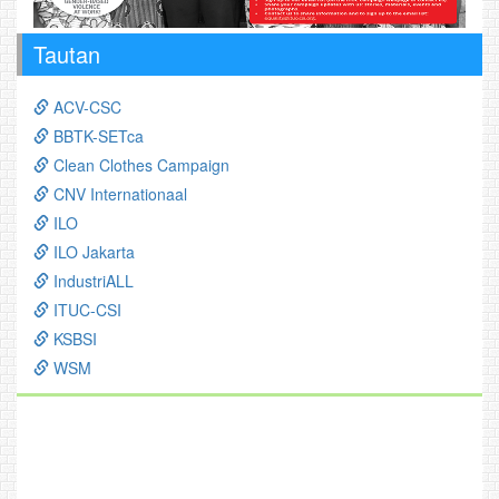
Tautan
ACV-CSC
BBTK-SETca
Clean Clothes Campaign
CNV Internationaal
ILO
ILO Jakarta
IndustriALL
ITUC-CSI
KSBSI
WSM