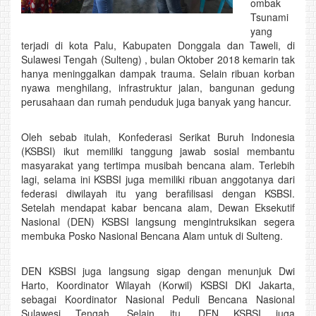
ombak
Tsunami
yang
terjadi di kota Palu, Kabupaten Donggala dan Taweli, di
Sulawesi Tengah (Sulteng) , bulan Oktober 2018 kemarin tak
hanya meninggalkan dampak trauma. Selain ribuan korban
nyawa menghilang, infrastruktur jalan, bangunan gedung
perusahaan dan rumah penduduk juga banyak yang hancur.
Oleh sebab itulah, Konfederasi Serikat Buruh Indonesia
(KSBSI) ikut memiliki tanggung jawab sosial membantu
masyarakat yang tertimpa musibah bencana alam. Terlebih
lagi, selama ini KSBSI juga memiliki ribuan anggotanya dari
federasi diwilayah itu yang berafilisasi dengan KSBSI.
Setelah mendapat kabar bencana alam, Dewan Eksekutif
Nasional (DEN) KSBSI langsung mengintruksikan segera
membuka Posko Nasional Bencana Alam untuk di Sulteng.
DEN KSBSI juga langsung sigap dengan menunjuk Dwi
Harto, Koordinator Wilayah (Korwil) KSBSI DKI Jakarta,
sebagai Koordinator Nasional Peduli Bencana Nasional
Sulawesi Tengah. Selain itu, DEN KSBSI juga