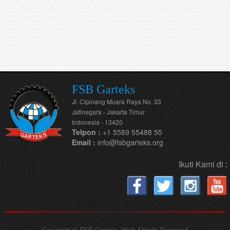
FSB Garteks
Jl. Cipinang Muara Raya No. 33
Jatinegara - Jakarta Timur
Indonesia - 13420
Telpon :
+1 5589 55488 55
Email :
info@fsbgarteks.org
Ikuti Kami di :
Copyright © FSB Garteks 2018 Allright Reserved