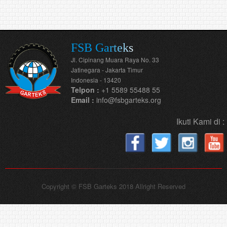
FSB Garteks
Jl. Cipinang Muara Raya No. 33
Jatinegara - Jakarta Timur
Indonesia - 13420
Telpon :
+1 5589 55488 55
Email :
info@fsbgarteks.org
Ikuti Kami di :
Copyright © FSB Garteks 2018 Allright Reserved